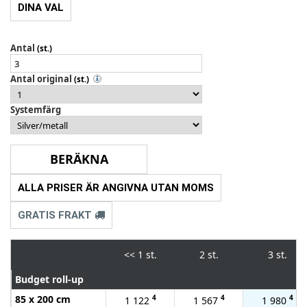
DINA VAL
Antal
(st.)
Antal original
(st.)
Systemfärg
ALLA PRISER ÄR ANGIVNA UTAN MOMS
GRATIS FRAKT
<<
1 st.
2 st.
3 st.
Budget roll-up
85 x 200 cm
4
4
4
1 122
1 567
1 980