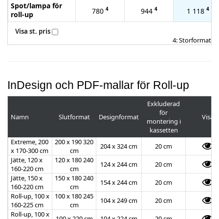
Spot/lampa för
4
4
4
780
944
1 118
roll-up
Visa st. pris
4: Storformat
InDesign och PDF-mallar för Roll-up
Exkluderad
för
Namn
Slutformat
Designformat
Visa
montering i
kassetten
Extreme, 200
200 x 190 320
204 x 324 cm
20 cm
x 170-300 cm
cm
Jätte, 120 x
120 x 180 240
124 x 244 cm
20 cm
160-220 cm
cm
Jätte, 150 x
150 x 180 240
154 x 244 cm
20 cm
160-220 cm
cm
Roll-up, 100 x
100 x 180 245
104 x 249 cm
20 cm
160-225 cm
cm
Roll-up, 100 x
100 x 220 cm
104 x 224 cm
20 cm