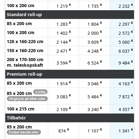
100 x 200 cm
4
4
4
1 219
1 735
2 232
Standard roll-up
85 x 200 cm
4
4
4
1 283
1 804
2 297
100 x 200 cm
4
4
4
1 402
2 000
2 572
120 x 160-220 cm
4
4
4
2 144
3 609
5 060
150 x 160-220 cm
4
4
4
2 471
4 248
6 037
200 x 170-300 cm
4
4
4
3 594
6 524
9 484
m. teleskopskaft
Premium roll-up
85 x 200 cm
4
4
4
1 914
3 046
4 163
2-sidig
85 x 200 cm
4
4
4
3 083
5 484
7 872
Färgtryck på båda sidor
100 x 215 cm
4
4
4
2 109
3 240
4 357
Tillbehör
85 x 200 cm
4
4
4
874
1 107
1 341
Endast banderoller